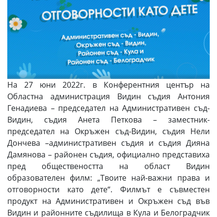
На 27 юни 2022г. в Конферентния център на
Областна администрация Видин съдия Антония
Генадиева – председател на Административен съд-
Видин, съдия Анета Петкова – заместник-
председател на Окръжен съд-Видин, съдия Нели
Дончева –административен съдия и съдия Дияна
Дамянова – районен съдия, официално представиха
пред обществеността на област Видин
образователен филм: „Твоите най-важни права и
отговорности като дете“. Филмът е съвместен
продукт на Административен и Окръжен съд във
Видин и районните съдилища в Кула и Белоградчик