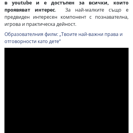
в youtube и е достъпен за всички, които
проявяват интерес
. За най-малките също е
предвиден интересен компонент с познавателна,
игрова и практическа дейност.
Образователния филм: „Твоите най-важни права и
отговорности като дете“