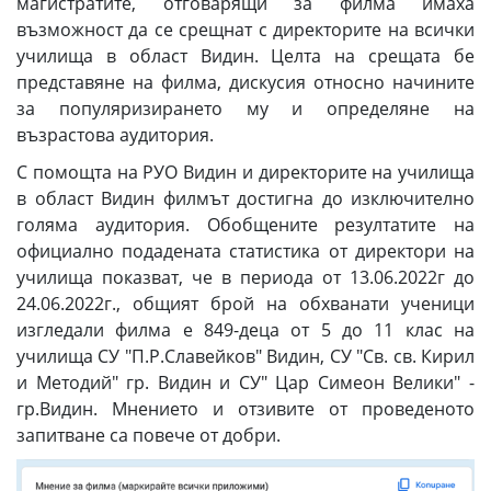
магистратите, отговарящи за филма имаха
възможност да се срещнат с директорите на всички
училища в област Видин. Целта на срещата бе
представяне на филма, дискусия относно начините
за популяризирането му и определяне на
възрастова аудитория.
С помощта на РУО Видин и директорите на училища
в област Видин филмът достигна до изключително
голяма аудитория. Обобщените резултатите на
официално подадената статистика от директори на
училища показват, че в периода от 13.06.2022г до
24.06.2022г., общият брой на обхванати ученици
изгледали филма е 849-деца от 5 до 11 клас на
училища СУ "П.Р.Славейков" Видин, СУ "Св. св. Кирил
и Методий" гр. Видин и СУ" Цар Симеон Велики" -
гр.Видин. Мнението и отзивите от проведеното
запитване са повече от добри.