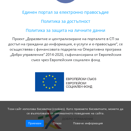
Единен портал за електронно правосъдие
Политика за достъпност
Политика за защита на личните данни
Проект „Доразвитие и централизиране на порталите в СП за
достъп на граждани до информация, е-услуги и е-правосъдие“, се
осъществява с финансовата подкрепа на Оперативна програма
„Добро управление“ 2014-2020, съфинансирана от Европейския
съюз чрез Европейския социален фонд
Този сайт използва бисквитки (cookies). Като приемете бисквитките, можете да
се възползвате от оптималното поведение на сайта.
Приемам
Отказ
Повече информация