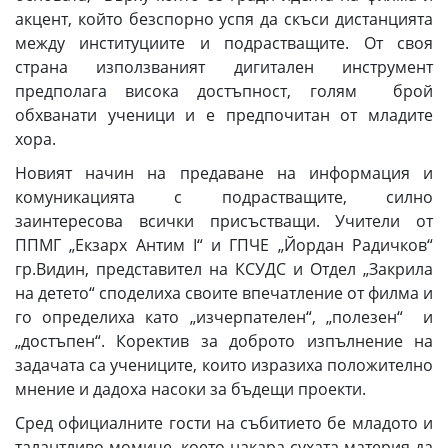
акцент, който безспорно успя да скъси дистанцията
между институциите и подрастващите. От своя
страна използваният дигитален инструмент
предполага висока достъпност, голям брой
обхванати ученици и е предпочитан от младите
хора.
Новият начин на предаване на информация и
комуникацията с подрастващите, силно
заинтересова всички присъстващи. Учители от
ППМГ „Екзарх Антим I“ и ГПЧЕ „Йордан Радичков“
гр.Видин, представител на КСУДС и Отдел „Закрила
на детето“ споделиха своите впечатление от филма и
го определиха като „изчерпателен“, „полезен“ и
„достъпен“. Коректив за доброто изпълнение на
задачата са учениците, които изразиха положително
мнение и дадоха насоки за бъдещи проекти.
Сред официалните гости на събитието бе младото и
талантливо момиче, което накара сухата материя да