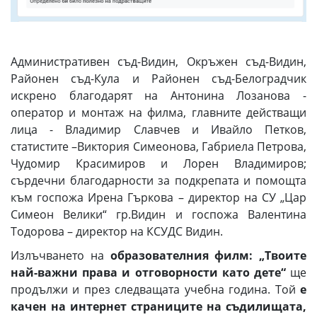
Административен съд-Видин, Окръжен съд-Видин,
Районен съд-Кула и Районен съд-Белоградчик
искрено благодарят на Антонина Лозанова -
оператор и монтаж на филма, главните действащи
лица - Владимир Славчев и Ивайло Петков,
статистите –Виктория Симеонова, Габриела Петрова,
Чудомир Красимиров и Лорен Владимиров;
сърдечни благодарности за подкрепата и помощта
към госпожа Ирена Гъркова – директор на СУ „Цар
Симеон Велики“ гр.Видин и госпожа Валентина
Тодорова – директор на КСУДС Видин.
Излъчването на
образователния филм: „Твоите
най-важни права и отговорности като дете“
ще
продължи и през следващата учебна година. Той
е
качен на интернет страниците на съдилищата,