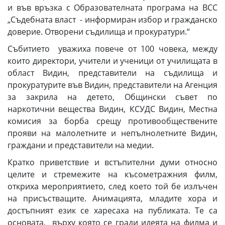
и във връзка с Образователната програма на ВСС
„Съдебната власт - информиран избор и гражданско
доверие. Отворени съдилища и прокуратури.“
Събитието уважиха повече от 100 човека, между
които директори, учители и ученици от училищата в
област Видин, представители на съдилища и
прокуратурите във Видин, представители на Агенция
за закрила на детето, Общински съвет по
наркотични вещества Видин, КСУДС Видин, Местна
комисия за борба срещу противообществените
прояви на малолетните и непълнолетните Видин,
граждани и представители на медии.
Кратко приветствие и встъпителни думи относно
целите и стремежите на късометражния филм,
откриха мероприятието, след което той бе излъчен
на присъстващите. Анимацията, младите хора и
достъпният език се харесаха на публиката. Те са
основата, върху която се гради идеята на филма и