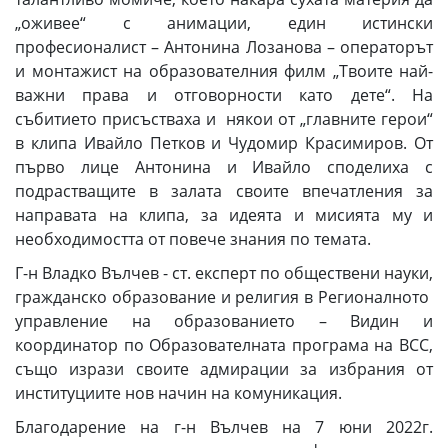
„оживее“ с анимации, един истински
професионалист – Антонина Лозанова – операторът
и монтажист на образователния филм „Твоите най-
важни права и отговорности като дете“. На
събитието присъстваха и някои от „главните герои“
в клипа Ивайло Петков и Чудомир Красимиров. От
първо лице Антонина и Ивайло споделиха с
подрастващите в залата своите впечатления за
направата на клипа, за идеята и мисията му и
необходимостта от повече знания по темата.
Г-н Владко Вълчев - ст. експерт по обществени науки,
гражданско образование и религия в Регионалното
управление на образованието – Видин и
координатор по Образователната програма на ВСС,
също изрази своите адмирации за избрания от
институциите нов начин на комуникация.
Благодарение на г-н Вълчев на 7 юни 2022г.